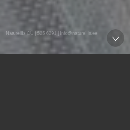
Naturellis OÜ
| 525 6291 | info@naturellis.ee